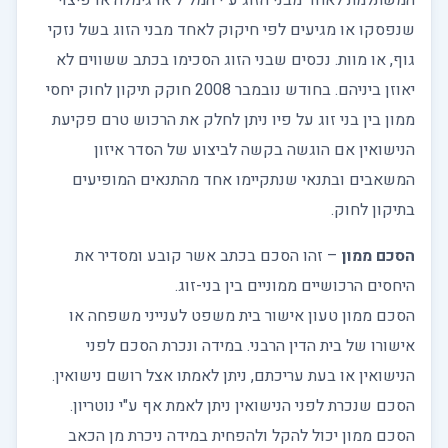
המשתלמת לאחד מבני הזוג ע"י המל"ל או גימלה או פיצוי
שנפסקו או מגיעים לפי חיקוק לאחד מבני הזוג בשל נזקי
גוף, או מוות. נכסים שבני הזוג הסכימו בכתב ששווים לא
יאוזן ביניהם. בחודש נובמבר 2008 חוקק תיקון לחוק יחסי
ממון בין בני זוג על פיו ניתן לחלק את הרכוש טרם פקיעת
הנישואין אם הוגשה בקשה לביצוע של הסדר איזון
המשאבים ובתנאי שנתקיימו אחד מהתנאים המופיעים
בתיקון לחוק.
הסכם ממון
– זהו הסכם בכתב אשר קובע ומסדיר את
היחסים הרכושיים ממוניים בין בני-זוג.
הסכם ממון טעון אישור בית משפט לענייני משפחה או
אישורו של בית הדין הרבני. במידה ונכרת הסכם לפני
הנישואין או בעת עריכתם, ניתן לאמתו אצל רושם נישואין.
הסכם שנכרת לפני הנישואין ניתן לאמת אף ע"י נוטריון.
הסכם ממון יכול להקל ולהפחית במידה ניכרת מן הכאב