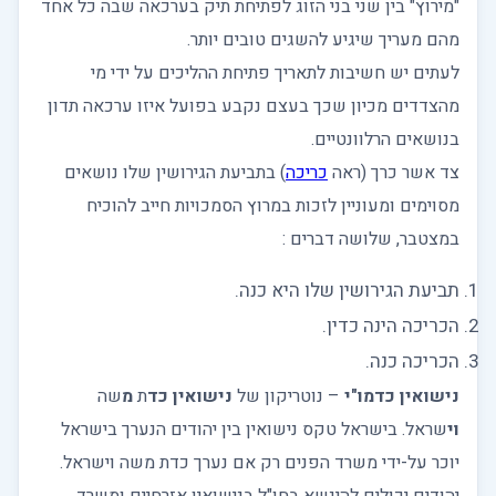
"מירוץ" בין שני בני הזוג לפתיחת תיק בערכאה שבה כל אחד
מהם מעריך שיגיע להשגים טובים יותר.
לעתים יש חשיבות לתאריך פתיחת ההליכים על ידי מי
מהצדדים מכיון שכך בעצם נקבע בפועל איזו ערכאה תדון
בנושאים הרלוונטיים.
צד אשר כרך (ראה
כריכה
) בתביעת הגירושין שלו נושאים
מסוימים ומעוניין לזכות במרוץ הסמכויות חייב להוכיח
במצטבר, שלושה דברים :
תביעת הגירושין שלו היא כנה.
הכריכה הינה כדין.
הכריכה כנה.
נישואין כדמו"י
– נוטריקון של
נישואין
כד
ת
מ
שה
וי
שראל. בישראל טקס נישואין בין יהודים הנערך בישראל
יוכר על-ידי משרד הפנים רק אם נערך כדת משה וישראל.