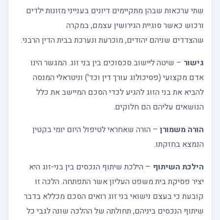
שתי ערכאות שבהן מתקיימים דיונים בענייני מזונות ילדים
ורכוש כאשר סוגיית הגירושין עצמם, במקרה
שהצדדים שניהם יהודים, מוכרעת ונערכת בבית הדין הרבני.
גישור
– שיטה ליישוב סכסוכים בין בני זוג. המגשר הינו
אדם מקצועי (פסיכולוג עורך דין וכד') וניטראלי המנסה
להביא את בני הזוג להגיע לכדי הסכם המיישב את כלל
הנושאים עליהם הם חלוקים.
הורה משמורן
– הורה שאחראי לטיפול היום יומי בקטין
הנמצא בחזקתו.
הילכת השיתוף
– הילכת שיתוף הנכסים בין בני-זוג היא
יציר פסיקת בית משפט העליון אשר התפתחה. הלכה זו
קובעת כי בעצם נישואי בני זוג רואים הסכם מכללא בדבר
שיתוף הנכסים ביניהם, תחולתה של ההלכה שונה לגבי כל