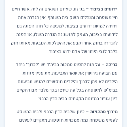
ידועים בציבור
– בני זוג שאינם נשואים זה לזה, אשר חיים
חיי משפחה ומנהלים משק בית משותף. אין הגדרה אחת
ויחידה למושג ידועים בציבור. למעשה כל חוק הפונה גם
לידועים בציבור, העניק למושג זה הגדרה משלו, או הפנה
להגדרה בחוק אחר וקבע את ההשלכות הנובעות מאותו חוק
בלבד לגבי היותו של אדם ידוע בציבור.
כריכה
– על מנת לתפוס סמכות בביה"ד יש "לכרוך" ביחד
עם תביעת גירושין את שאר התביעות. את עניין מזונות
הילדים לא ניתן לכרוך והילדים חופשיים להגיש תביעתם
בבימ"ש למשפחה בכל עת שירצו בכך מלבד אם התקיים
דיון ענייני במזונות הקטינים בבית הדין הרבני.
מירוץ סמכויות
– כיוון שלבית הדין הרבני ולבית המשפט
לענייני משפחה כמה סמכויות חופפות, מתקיים לעיתים