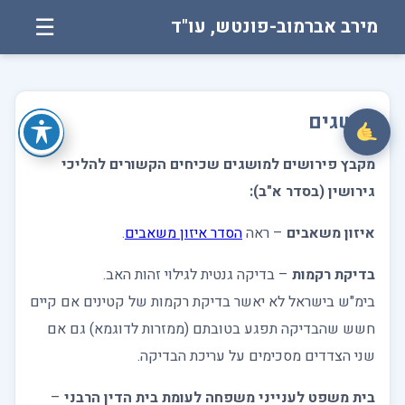
מירב אברמוב-פונטש, עו"ד
☰
לג
תוכן
מושגים
מקבץ פירושים למושגים שכיחים הקשורים להליכי
גירושין (בסדר א"ב):
איזון משאבים
– ראה
הסדר איזון משאבים
.
בדיקת רקמות
– בדיקה גנטית לגילוי זהות האב.
בימ"ש בישראל לא יאשר בדיקת רקמות של קטינים אם קיים
חשש שהבדיקה תפגע בטובתם (ממזרות לדוגמא) גם אם
שני הצדדים מסכימים על עריכת הבדיקה.
בית משפט לענייני משפחה לעומת בית הדין הרבני
–