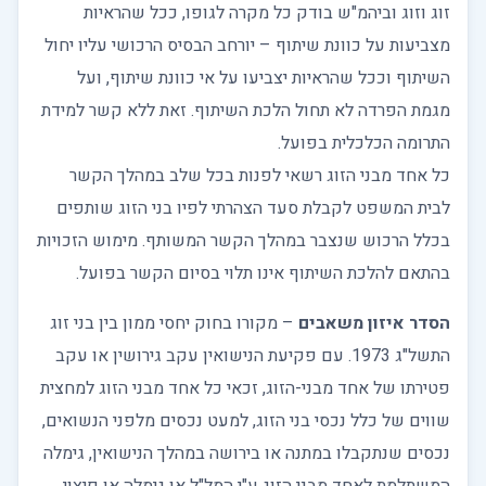
זוג וזוג וביהמ"ש בודק כל מקרה לגופו, ככל שהראיות
מצביעות על כוונת שיתוף – יורחב הבסיס הרכושי עליו יחול
השיתוף וככל שהראיות יצביעו על אי כוונת שיתוף, ועל
מגמת הפרדה לא תחול הלכת השיתוף. זאת ללא קשר למידת
התרומה הכלכלית בפועל.
כל אחד מבני הזוג רשאי לפנות בכל שלב במהלך הקשר
לבית המשפט לקבלת סעד הצהרתי לפיו בני הזוג שותפים
בכלל הרכוש שנצבר במהלך הקשר המשותף. מימוש הזכויות
בהתאם להלכת השיתוף אינו תלוי בסיום הקשר בפועל.
הסדר איזון משאבים
– מקורו בחוק יחסי ממון בין בני זוג
התשל"ג 1973. עם פקיעת הנישואין עקב גירושין או עקב
פטירתו של אחד מבני-הזוג, זכאי כל אחד מבני הזוג למחצית
שווים של כלל נכסי בני הזוג, למעט נכסים מלפני הנשואים,
נכסים שנתקבלו במתנה או בירושה במהלך הנישואין, גימלה