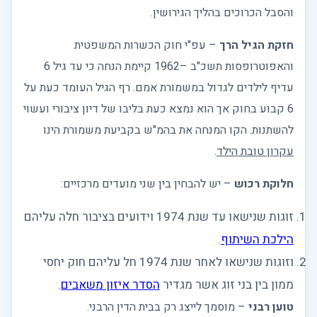
והסבל הכרוכים בהליך הגירושין.
חזקת הגיל הרך
– עפ"י חוק הכשרות המשפטית
והאפוטרופסות תשכ"ב –1962 קיימת הנחה כי עד גיל 6
עדיף לילדים לגדול במשמורת אמם. רף הגיל העומד כעת על
6 קבוע בחוק אך הוא נמצא כעת בליבו של דיון ציבורי ועשוי
להשתנות. הקו המנחה את בהמ"ש בקביעת משמורת הינו
עקרון טובת הילד
.
חלוקת רכוש
– יש להבחין בין שני מועדים מרכזיים:
זוגות שנישאו עד שנת 1974 וידועים בציבור חלה עליהם
הילכת השיתוף
.
וזוגות שנישאו לאחר שנת 1974 חל עליהם חוק יחסי
ממון בין בני זוג אשר מגדיר
הסדר איזון משאבים
.
טוען רבני
– מוסמך לייצג רק בבית הדין הרבני.