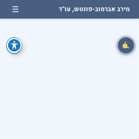
מירב אברמוב-פונטש, עו"ד
☰
לג
תוכן